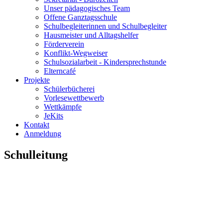
Unser pädagogisches Team
Offene Ganztagsschule
Schulbegleiterinnen und Schulbegleiter
Hausmeister und Alltagshelfer
Förderverein
Konflikt-Wegweiser
Schulsozialarbeit - Kindersprechstunde
Elterncafé
Projekte
Schülerbücherei
Vorlesewettbewerb
Wettkämpfe
JeKits
Kontakt
Anmeldung
Schulleitung
Irina Gianfelici, stellvertretende Schulleiterin und Mathias Wage
Mehr zum Thema