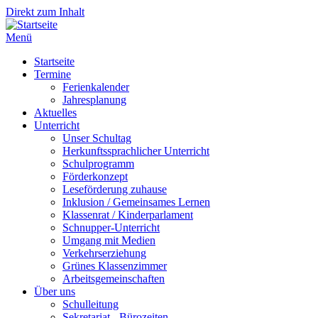
Direkt zum Inhalt
Menü
Startseite
Termine
Ferienkalender
Jahresplanung
Aktuelles
Unterricht
Unser Schultag
Herkunftssprachlicher Unterricht
Schulprogramm
Förderkonzept
Leseförderung zuhause
Inklusion / Gemeinsames Lernen
Klassenrat / Kinderparlament
Schnupper-Unterricht
Umgang mit Medien
Verkehrserziehung
Grünes Klassenzimmer
Arbeitsgemeinschaften
Über uns
Schulleitung
Sekretariat - Bürozeiten