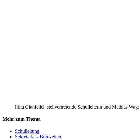
Die neuen Auftraggeber in Schwelm
21.05.2026
Anstehende Termine
JeKits-Abschlusskonzert
11.07.2026 | 10.00 Uhr | Haus Martfeld
1. Elternabend für Schulanfänger
13.07.2026 | 18.00 Uhr | Aula
Spieletag
14.07.2026
Aufräumtag
15.07.2026 | ab 7.55 Uhr
Ausflug zum Martfeld