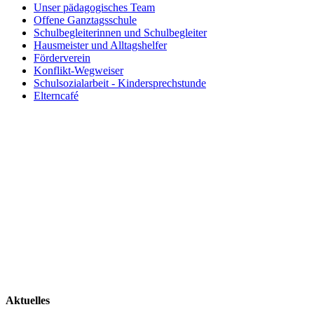
16.07.2026 | ab 7.55 Uhr
Alle Termine
Copyright © 2013-2025 Gemeinschaftsgrundschule Engelbertstraße - Engelberts
Telefon: 02336 801730 - Telefax: 02336 16493 - E-Mail:
gsengelbertstrasse@sc
Impressum
Datenschutz
Administration